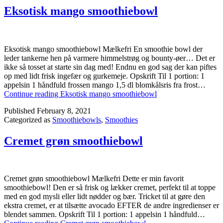
Eksotisk mango smoothiebowl
Eksotisk mango smoothiebowl Mælkefri En smoothie bowl der
leder tankerne hen på varmere himmelstrøg og bounty-øer… Det er
ikke så tosset at starte sin dag med! Endnu en god sag der kan piftes
op med lidt frisk ingefær og gurkemeje. Opskrift Til 1 portion: 1
appelsin 1 håndfuld frossen mango 1,5 dl blomkålsris fra frost…
Continue reading
Eksotisk mango smoothiebowl
Published
February 8, 2021
Categorized as
Smoothiebowls
,
Smoothies
Cremet grøn smoothiebowl
Cremet grøn smoothiebowl Mælkefri Dette er min favorit
smoothiebowl! Den er så frisk og lækker cremet, perfekt til at toppe
med en god mysli eller lidt nødder og bær. Tricket til at gøre den
ekstra cremet, er at tilsætte avocado EFTER de andre ingredienser er
blendet sammen. Opskrift Til 1 portion: 1 appelsin 1 håndfuld…