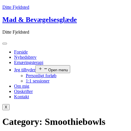
Ditte Fjeldsted
Mad & Bevægelsesglæde
Ditte Fjeldsted
Forside
Nyhedsbrev
Ernæringsterapi
Jeg tilbyder
Open menu
Personligt forløb
1:1 sessioner
Om mig
Opskrifter
Kontakt
X
Category:
Smoothiebowls