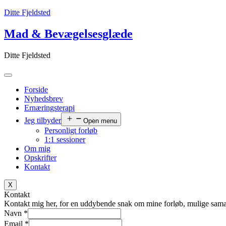
Ditte Fjeldsted
Mad & Bevægelsesglæde
Ditte Fjeldsted
Forside
Nyhedsbrev
Ernæringsterapi
Jeg tilbyder
Open menu
Personligt forløb
1:1 sessioner
Om mig
Opskrifter
Kontakt
X
Kontakt
Kontakt mig her, for en uddybende snak om mine forløb, mulige samarbej
Navn
*
Email
*